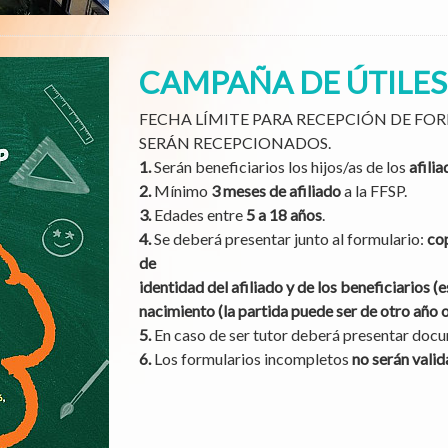
CAMPAÑA DE ÚTILES
FECHA LÍMITE PARA RECEPCIÓN DE FOR
SERÁN RECEPCIONADOS.
1.
Serán beneficiarios los hijos/as de los
afili
2.
Mínimo
3 meses de afiliado
a la FFSP.
3.
Edades entre
5 a 18 años
.
4.
Se deberá presentar junto al formulario:
cop
de
identidad del afiliado y de los beneficiarios (e
nacimiento (la partida puede ser de otro año 
5.
En caso de ser tutor deberá presentar docu
6.
Los formularios incompletos
no serán vali