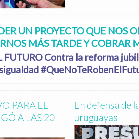
DER UN PROYECTO QUE NOS O
ARNOS MÁS TARDE Y COBRAR 
TURO Contra la reforma jubilat
sigualdad #QueNoTeRobenElFut
O PARA EL 
En defensa de la
Ó A LAS 20 
uruguayas