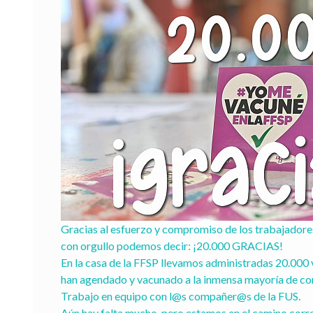
Gracias al esfuerzo y compromiso de los trabajadores 
con orgullo podemos decir: ¡20.000 GRACIAS!

En la casa de la FFSP llevamos administradas 20.000 va
han agendado y vacunado a la inmensa mayoría de co
Trabajo en equipo con l@s compañer@s de la FUS.

Aún hay falta mucho, pero estamos en el camino correc